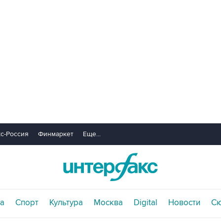
с-Россия
Финмаркет
Еще...
а
Спорт
Культура
Москва
Digital
Новости
С