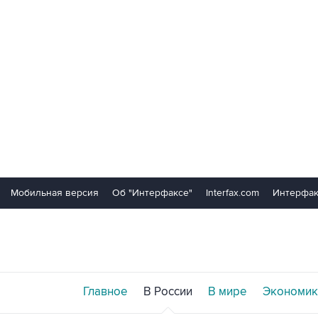
Мобильная версия
Об "Интерфаксе"
Interfax.com
Интерфак
Главное
В России
В мире
Экономик