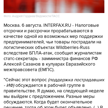
Фото: Андрей Гордеев/Ведомости/ТАСС
Москва. 6 августа. INTERFAX.RU - Налоговые
отсрочки и рассрочки прорабатываются в
качестве одной из возможных мер поддержки
предпринимателей, чьи товары пострадали на
логистических объектах Wildberries-Russ
вследствие БПЛА-атак, сообщил журналистам
статс-секретарь - замминистра финансов РФ
Алексей Сазанов в кулуарах Евразийского
межправсовета (ЕМПС).
"Сейчас этот вопрос
(поддержка пострадавших
- ИФ)
обсуждается в рабочей группе в
правительстве. Я думаю, на следующей неделе
мы выйдем с предложением. Разные меры
обсуждаются. Когда будет окончательное
решение, тогда об этом будет объявлено. (...) В