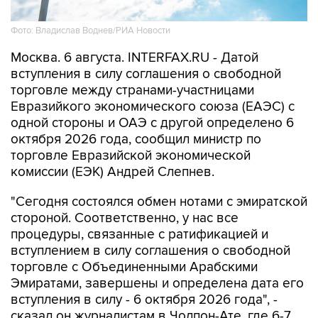
Фото: Владислав Воднев/РИА Новости
Москва. 6 августа. INTERFAX.RU - Датой
вступления в силу соглашения о свободной
торговле между странами-участницами
Евразийкого экономического союза (ЕАЭС) с
одной стороны и ОАЭ с другой определено 6
октября 2026 года, сообщил министр по
торговле Евразийской экономической
комиссии (ЕЭК) Андрей Слепнев.
"Сегодня состоялся обмен нотами с эмиратской
стороной. Соответственно, у нас все
процедуры, связанные с ратификацией и
вступлением в силу соглашения о свободной
торговле с Объединенными Арабскими
Эмиратами, завершены и определена дата его
вступления в силу - 6 октября 2026 года", -
сказал он журналистам в Чолпон-Ате, где 6-7