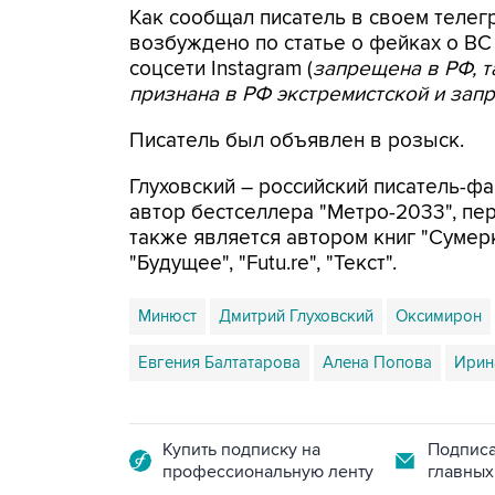
Как сообщал писатель в своем телег
возбуждено по статье о фейках о ВС
соцсети Instagram (
запрещена в РФ, т
признана в РФ экстремистской и зап
Писатель был объявлен в розыск.
Глуховский – российский писатель-фа
автор бестселлера "Метро-2033", пе
также является автором книг "Сумерк
"Будущее", "Futu.re", "Текст".
Минюст
Дмитрий Глуховский
Оксимирон
Евгения Балтатарова
Алена Попова
Ирин
Купить подписку на
Подписа
профессиональную ленту
главных