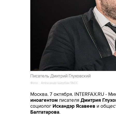
Писатель Дмитрий Глуховский
Фото: : Александр Щербак/ТАСС
Москва. 7 октября. INTERFAX.RU - М
иноагентом
писателя
Дмитрия Глухо
социолог
Искандэр Ясавеев
и общес
Балтатарова
.