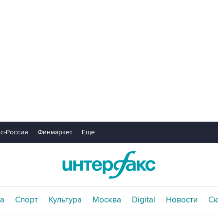
с-Россия
Финмаркет
Еще...
а
Спорт
Культура
Москва
Digital
Новости
С