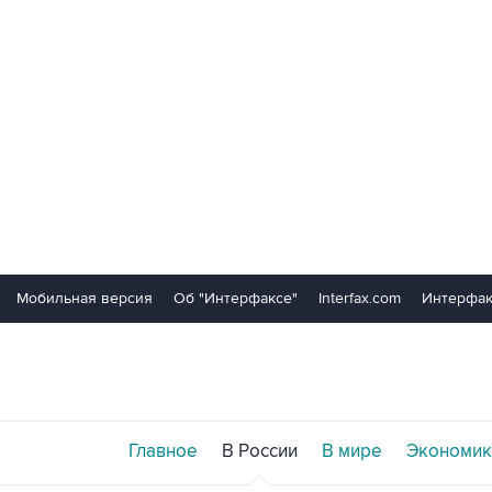
Мобильная версия
Об "Интерфаксе"
Interfax.com
Интерфак
Главное
В России
В мире
Экономик