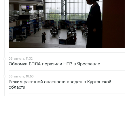
06 августа, 11:32
Обломки БПЛА поразили НПЗ в Ярославле
06 августа, 10:50
Режим ракетной опасности введен в Курганской
области
06 августа, 09:59
Количество сбитых на подлете к Москве БПЛА
выросло до восьми
06 августа, 09:49
ФСБ сообщила о задержании в Приморье подростков,
готовивших теракт на объекте Росгвардии