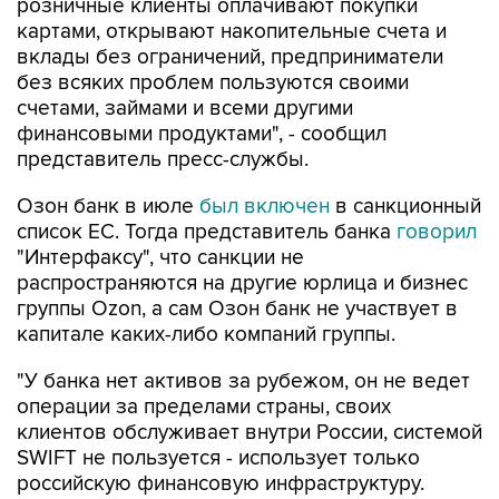
вклады без ограничений, предприниматели
без всяких проблем пользуются своими
счетами, займами и всеми другими
финансовыми продуктами", - сообщил
представитель пресс-службы.
Озон банк в июле
был включен
в санкционный
список ЕС. Тогда представитель банка
говорил
"Интерфаксу", что санкции не
распространяются на другие юрлица и бизнес
группы Ozon, а сам Озон банк не участвует в
капитале каких-либо компаний группы.
"У банка нет активов за рубежом, он не ведет
операции за пределами страны, своих
клиентов обслуживает внутри России, системой
SWIFT не пользуется - использует только
российскую финансовую инфраструктуру.
Поэтому новые санкционные меры на Озон
банк не повлияют", - отмечали в кредитной