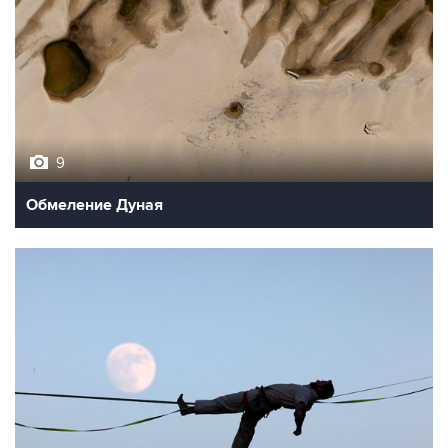
9
Обмеление Дуная