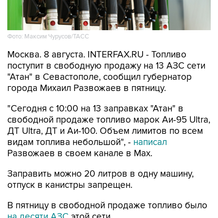
Фото: Максим Чурусов/ТАСС
Москва. 8 августа. INTERFAX.RU - Топливо
поступит в свободную продажу на 13 АЗС сети
"Атан" в Севастополе, сообщил губернатор
города Михаил Развожаев в пятницу.
"Сегодня с 10:00 на 13 заправках "Атан" в
свободной продаже топливо марок Аи-95 Ultra,
ДТ Ultra, ДТ и Аи-100. Объем лимитов по всем
видам топлива небольшой", -
написал
Развожаев в своем канале в Max.
Заправить можно 20 литров в одну машину,
отпуск в канистры запрещен.
В пятницу в свободной продаже топливо было
на десяти АЗС
этой сети.
Как сообщалось, 22 мая из-за логистических