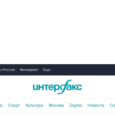
с-Россия
Финмаркет
Еще...
а
Спорт
Культура
Москва
Digital
Новости
С