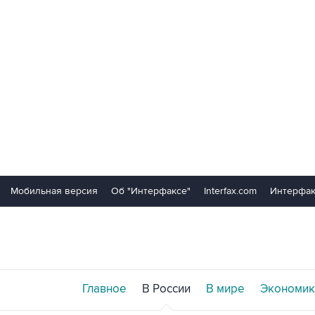
Мобильная версия
Об "Интерфаксе"
Interfax.com
Интерфак
Главное
В России
В мире
Экономик