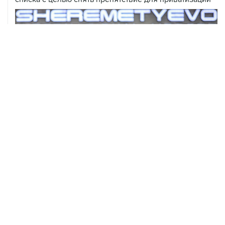
06 августа, 17:34
Американский фонд Human Rights Foundation признан
нежелательным в РФ
06 августа, 17:16
Москва не получала от Еревана официальных
обращений о прекращении концессии Южно-
Кавказской железной дороги