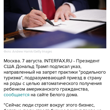
Фото: Andrew Harnik/Getty Images
Москва. 7 августа. INTERFAX.RU - Президент
США Дональд Трамп подписал указ,
направленный на запрет практики "родильного
туризма", подразумевающей приезд в страну
на роды с целью автоматического получения
ребенком американского гражданства,
сообщается
на сайте Белого дома.
"Сейчас люди строят вокруг этого бизнес,
богатые люди строят бизнес вокруг права на
гражданство по рождению. Так это не должно