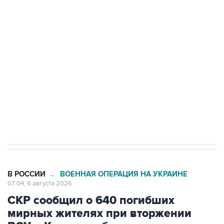
Путин сообщил о решении сосредоточить в
одних руках все службы тыла Минобороны
Как российские медицинские технологии
выходят на мировые рынки
Социальная реклама, АНО «Национальные приоритеты».
ИНН 7725383515 Erid: F7NfYUJCUneVdTRF8PRs
Трамп заявил, что переговоры с Ираном
начнутся в понедельник
В РОССИИ
ВОЕННАЯ ОПЕРАЦИЯ НА УКРАИНЕ
→
07:04, 6 августа 2026
СКР сообщил о 640 погибших
мирных жителях при вторжении