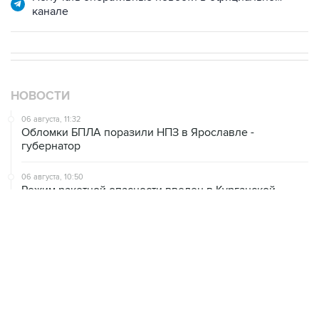
канале
НОВОСТИ
06 августа, 11:32
Обломки БПЛА поразили НПЗ в Ярославле -
губернатор
06 августа, 10:50
Режим ракетной опасности введен в Курганской
области
06 августа, 09:59
Количество сбитых на подлете к Москве БПЛА
выросло до восьми
06 августа, 09:49
ФСБ сообщила о задержании в Приморье подростков,