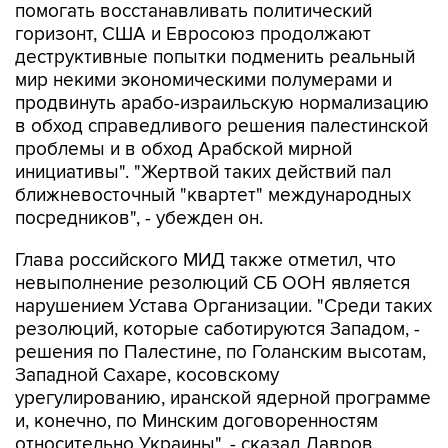
деструктивные попытки подменить реальный
мир некими экономическими полумерами и
продвинуть арабо-израильскую нормализацию
в обход справедливого решения палестинской
проблемы и в обход Арабской мирной
инициативы". "Жертвой таких действий пал
ближневосточный "квартет" международных
посредников", - убежден он.
Глава российского МИД также отметил, что
невыполнение резолюций СБ ООН является
нарушением Устава Организации. "Среди таких
резолюций, которые саботируются Западом, -
решения по Палестине, по Голанским высотам,
Западной Сахаре, косовскому
урегулированию, иранской ядерной программе
и, конечно, по Минским договоренностям
относительно Украины", - сказал Лавров.
"Россия будет и впредь делать все возможное,