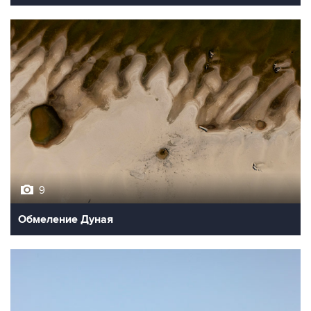
9
Обмеление Дуная