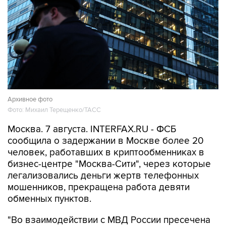
Архивное фото
Фото: Михаил Терещенко/ТАСС
Москва. 7 августа. INTERFAX.RU - ФСБ
сообщила о задержании в Москве более 20
человек, работавших в криптообменниках в
бизнес-центре "Москва-Сити", через которые
легализовались деньги жертв телефонных
мошенников, прекращена работа девяти
обменных пунктов.
"Во взаимодействии с МВД России пресечена
работа девяти координируемых из-за границы
каналов вывода средств за рубеж с