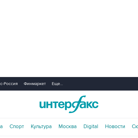
с-Россия
Финмаркет
Еще...
а
Спорт
Культура
Москва
Digital
Новости
С