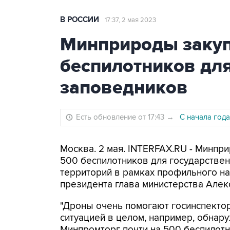
В РОССИИ
17:37, 2 мая 2023
Минприроды закуп
беспилотников дл
заповедников
Есть обновление от 17:43
→
С начала года
Москва. 2 мая. INTERFAX.RU - Минпр
500 беспилотников для государстве
территорий в рамках профильного на
президента глава министерства Алек
"Дроны очень помогают госинспектор
ситуацией в целом, например, обнар
Минпромторг почти на 500 беспилотн