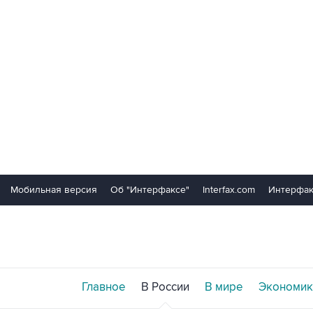
Мобильная версия
Об "Интерфаксе"
Interfax.com
Интерфак
Главное
В России
В мире
Экономик