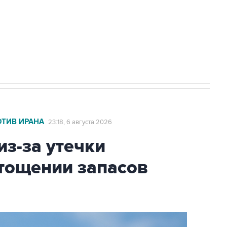
ехнологии выходят на мировые рынки
НН 7725383515 Erid: F7NfYUJCUneVdTRF8PRs
А под Геленджиком выросло до шести
ОТИВ ИРАНА
23:18, 6 августа 2026
из-за утечки
тощении запасов