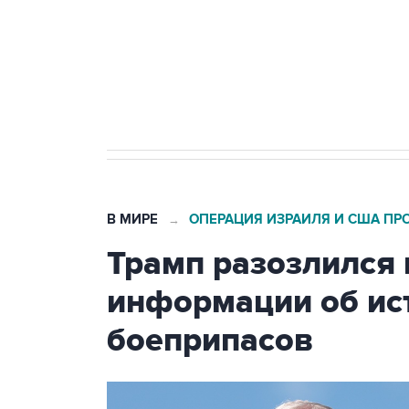
Как российские медицинские т
Социальная реклама, АНО «Национальные приоритеты».
И
Число погибших при атаке БПЛ
В МИРЕ
ОПЕРАЦИЯ ИЗРАИЛЯ И США ПР
→
Трамп разозлился 
информации об ис
боеприпасов