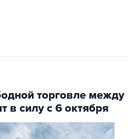
ехнологии выходят на мировые рынки
НН 7725383515 Erid: F7NfYUJCUneVdTRF8PRs
с Ираном начнутся в понедельник
бодной торговле между
т в силу с 6 октября