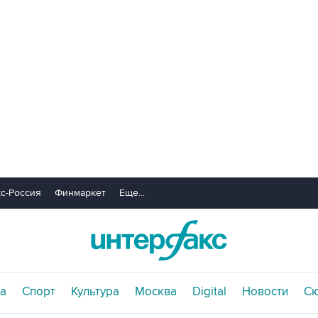
с-Россия
Финмаркет
Еще...
а
Спорт
Культура
Москва
Digital
Новости
С