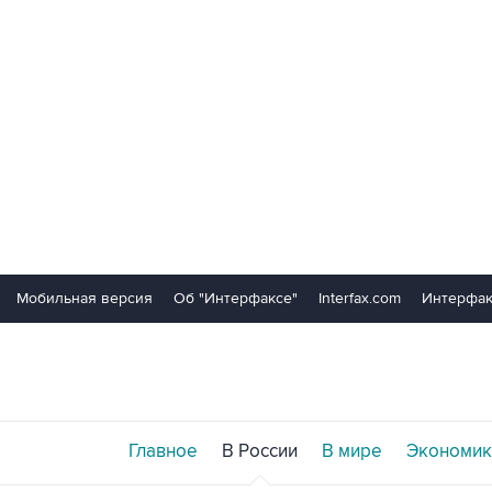
Мобильная версия
Об "Интерфаксе"
Interfax.com
Интерфак
Главное
В России
В мире
Экономик