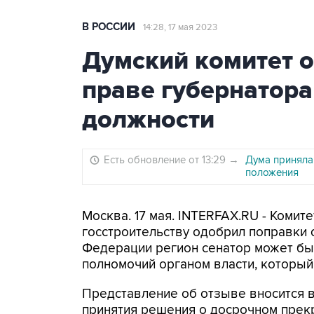
В РОССИИ
14:28, 17 мая 2023
Думский комитет 
праве губернатора
должности
Есть обновление от 13:29
→
Дума приняла
положения
Москва. 17 мая. INTERFAX.RU - Комит
госстроительству одобрил поправки 
Федерации регион сенатор может быт
полномочий органом власти, который 
Представление об отзыве вносится 
принятия решения о досрочном прек