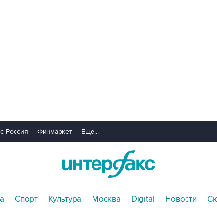
с-Россия
Финмаркет
Еще...
а
Спорт
Культура
Москва
Digital
Новости
С