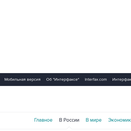
Мобильная версия
Об "Интерфаксе"
Interfax.com
Интерфак
Главное
В России
В мире
Экономик