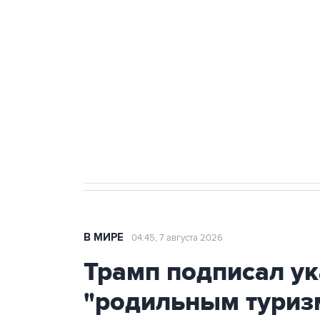
теракт на объекте Росгвардии
Как российские медицинские т
Социальная реклама, АНО «Национальные приоритеты».
И
Аксенов сообщил о четвертом п
Крым
В МИРЕ
04:45, 7 августа 2026
Трамп подписал ук
"родильным туриз