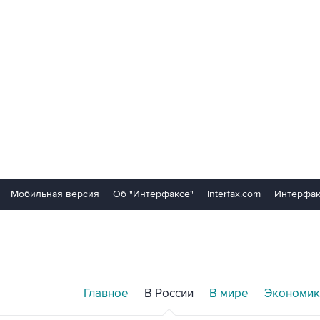
Мобильная версия
Об "Интерфаксе"
Interfax.com
Интерфак
Главное
В России
В мире
Экономик