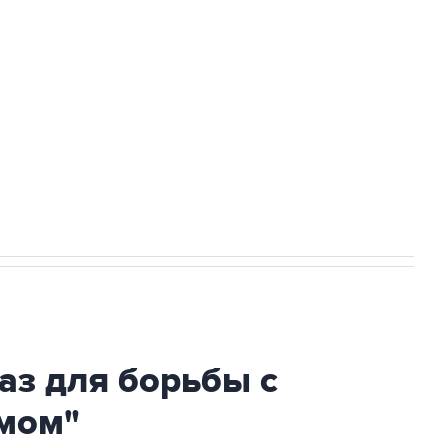
ехнологии выходят на мировые рынки
НН 7725383515 Erid: F7NfYUJCUneVdTRF8PRs
огибшем в результате атаки ВСУ на
аз для борьбы с
мом"