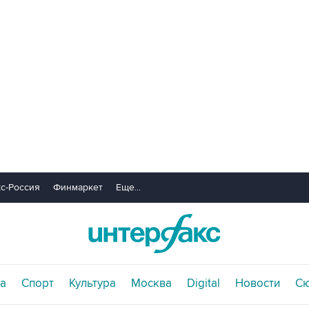
с-Россия
Финмаркет
Еще...
а
Спорт
Культура
Москва
Digital
Новости
С