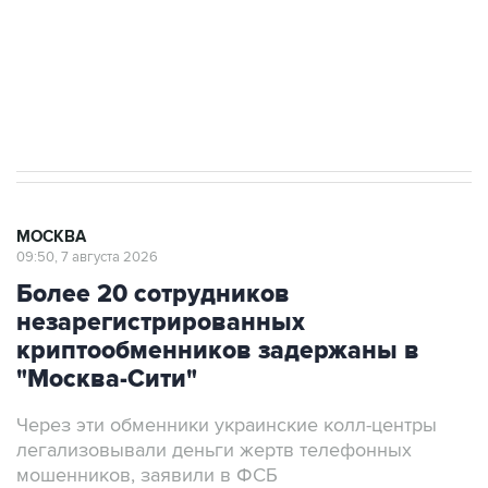
Социальная реклама, АНО «Национальные приоритеты».
ИНН 7725383515 Erid: F7NfYUJCUneVdwcydK6A
Аксенов сообщил о четвертом погибшем в
результате атаки ВСУ на Крым
МОСКВА
09:50, 7 августа 2026
Более 20 сотрудников
незарегистрированных
криптообменников задержаны в
"Москва-Сити"
Через эти обменники украинские колл-центры
легализовывали деньги жертв телефонных
мошенников, заявили в ФСБ