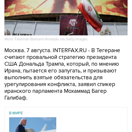
Фото: Fatemeh Bahrami/Anadolu via Getty Images
Москва. 7 августа. INTERFAX.RU - В Тегеране
считают провальной стратегию президента
США Дональда Трампа, который, по мнению
Ирана, пытается его запугать, и призывают
выполнить взятые обязательства для
урегулирования конфликта, заявил спикер
иранского парламента Мохаммад Багер
Галибаф.
В МИРЕ