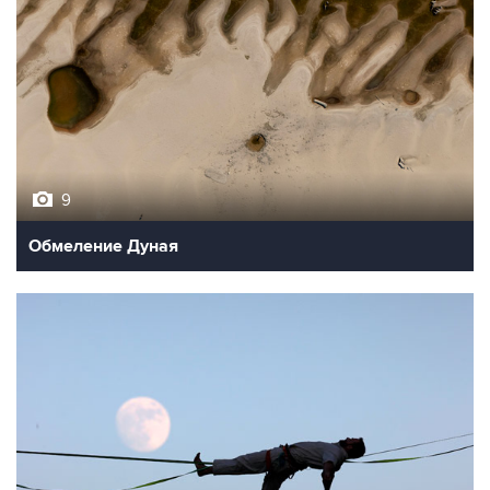
9
Обмеление Дуная