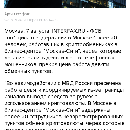
Архивное фото
Фото: Михаил Терещенко/ТАСС
Москва. 7 августа. INTERFAX.RU - ФСБ
сообщила о задержании в Москве более 20
человек, работавших в криптообменниках в
бизнес-центре "Москва-Сити", через которые
легализовались деньги жертв телефонных
мошенников, прекращена работа девяти
обменных пунктов.
"Во взаимодействии с МВД России пресечена
работа девяти координируемых из-за границы
каналов вывода средств за рубеж с
использованием криптовалюты. В Москве в
бизнес-центре "Москва-Сити" задержаны
более 20 сотрудников незарегистрированных
пунктов обмена криптовалюты, через которые
украинские колл-центры легализовывали
средства, похищенные у российских граждан в