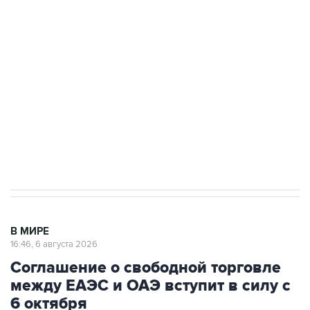
Путин сообщил о решении сосредоточить в
одних руках все службы тыла Минобороны
Как российские медицинские технологии
выходят на мировые рынки
Социальная реклама, АНО «Национальные приоритеты».
ИНН 7725383515 Erid: F7NfYUJCUneVdTRF8PRs
Трамп заявил, что переговоры с Ираном
начнутся в понедельник
В МИРЕ
16:46, 6 августа 2026
Соглашение о свободной торговле
между ЕАЭС и ОАЭ вступит в силу с
6 октября