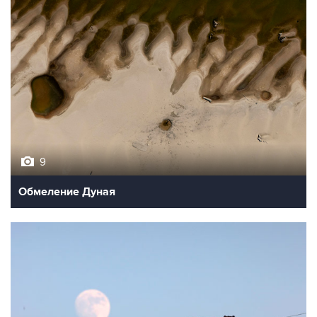
9
Обмеление Дуная