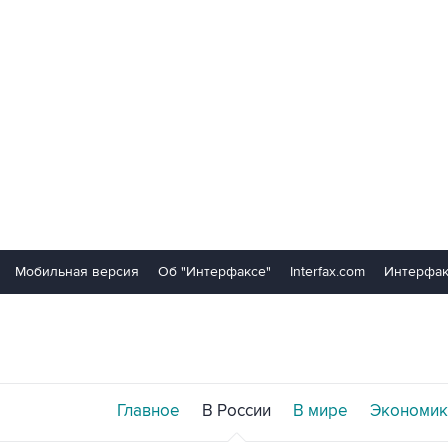
Мобильная версия
Об "Интерфаксе"
Interfax.com
Интерфак
Главное
В России
В мире
Экономик