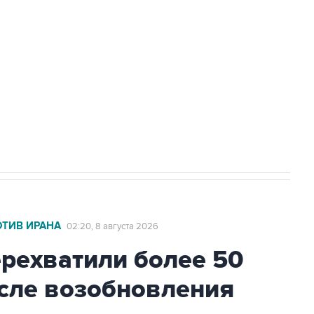
а службе у электросетевых объектов и
НН 7725383515 Erid: F7NfYUJCUneVdwcydK6A
2027 года импорт, выпуск и обращение
ОТИВ ИРАНА
02:20, 8 августа 2026
ехватили более 50
осле возобновления