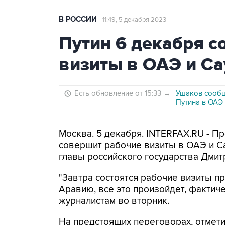
В РОССИИ
11:49, 5 декабря 2023
Путин 6 декабря с
визиты в ОАЭ и С
Есть обновление от 15:33
→
Ушаков сообщ
Путина в ОАЭ
Москва. 5 декабря. INTERFAX.RU - П
совершит рабочие визиты в ОАЭ и С
главы российского государства Дмит
"Завтра состоятся рабочие визиты п
Аравию, все это произойдет, фактичес
журналистам во вторник.
На предстоящих переговорах, отмети