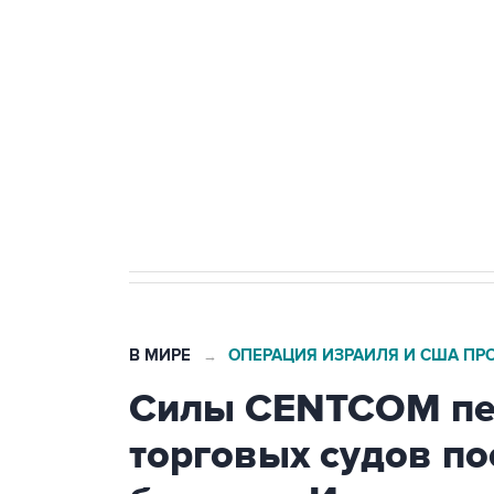
Беспилотные технологии и ИИ н
агрокомплексов
Социальная реклама, АНО «Национальные приоритеты».
И
Кабмин РФ разрешил до 1 июля 
бензина Евро 2, Евро 3, Евро 4
В МИРЕ
ОПЕРАЦИЯ ИЗРАИЛЯ И США ПР
→
Силы CENTCOM пер
торговых судов п