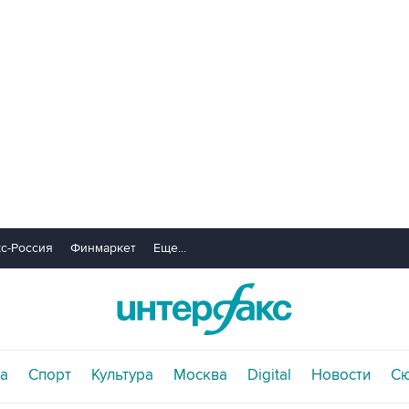
с-Россия
Финмаркет
Еще...
а
Спорт
Культура
Москва
Digital
Новости
С