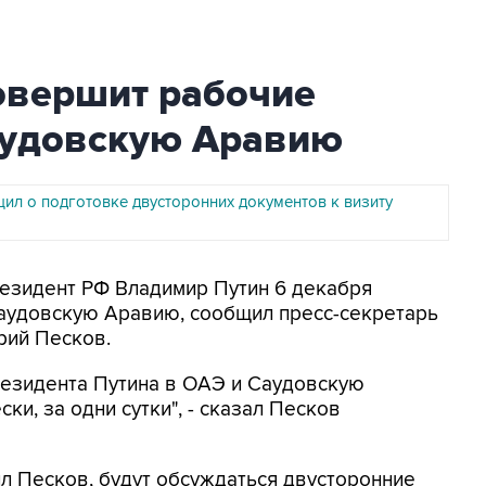
овершит рабочие
аудовскую Аравию
ил о подготовке двусторонних документов к визиту
резидент РФ Владимир Путин 6 декабря
аудовскую Аравию, сообщил пресс-секретарь
рий Песков.
резидента Путина в ОАЭ и Саудовскую
ки, за одни сутки", - сказал Песков
л Песков, будут обсуждаться двусторонние