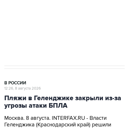
Беспилотные технологии и ИИ на службе у
электросетевых объектов и агрокомплексов
Социальная реклама, АНО «Национальные приоритеты».
ИНН 7725383515 Erid: F7NfYUJCUneVdwcydK6A
Кабмин РФ разрешил до 1 июля 2027 года
импорт, выпуск и обращение бензина Евро 2,
Евро 3, Евро 4
В РОССИИ
12:26, 8 августа 2026
Пляжи в Геленджике закрыли из-за
угрозы атаки БПЛА
Москва. 8 августа. INTERFAX.RU - Власти
Геленджика (Краснодарский край) решили