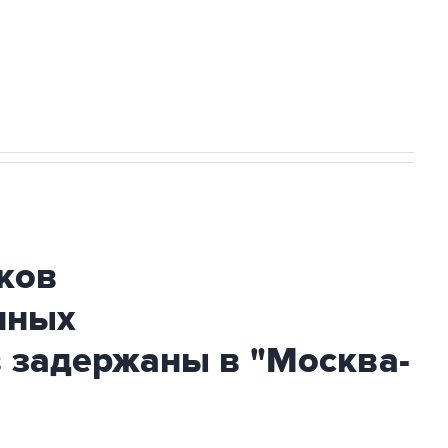
огибшем в результате атаки ВСУ на
ков
нных
 задержаны в "Москва-