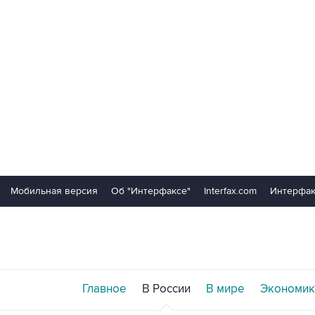
Мобильная версия
Об "Интерфаксе"
Interfax.com
Интерфак
Главное
В России
В мире
Экономик