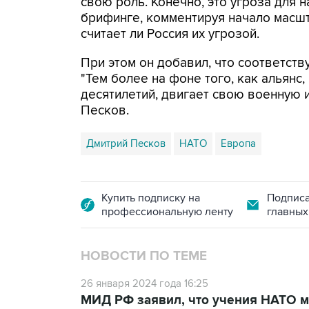
свою роль. Конечно, это угроза для на
брифинге, комментируя начало масшт
считает ли Россия их угрозой.
При этом он добавил, что соответст
"Тем более на фоне того, как альянс
десятилетий, двигает свою военную и
Песков.
Дмитрий Песков
НАТО
Европа
Купить подписку на
Подписа
профессиональную ленту
главных
НОВОСТИ ПО ТЕМЕ
26 января 2024 года 16:25
МИД РФ заявил, что учения НАТО мо