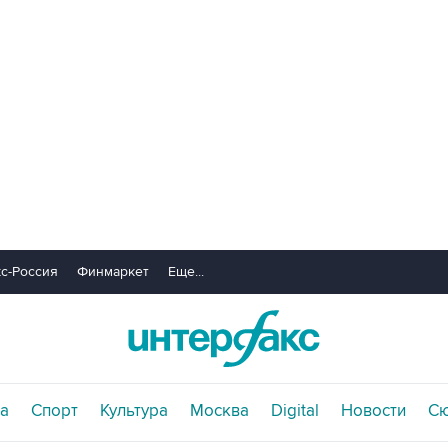
с-Россия
Финмаркет
Еще...
а
Спорт
Культура
Москва
Digital
Новости
С