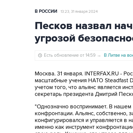
В РОССИИ
13:23, 31 января 2024
Песков назвал на
угрозой безопасно
Есть обновление от 14:59
→
В Литве на в
Москва. 31 января. INTERFAX.RU - Ро
масштабные учения НАТО Steadfast D
учетом того, что альянс является ин
секретарь президента Дмитрий Песк
"Однозначно воспринимает. В нашем 
конфронтации. Альянс, собственно, 
конфигурировался и управляется в 
именно как инструмент конфронтации