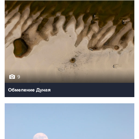
9
Обмеление Дуная