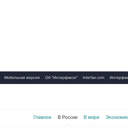
Мобильная версия
Об "Интерфаксе"
Interfax.com
Интерфак
Главное
В России
В мире
Экономик