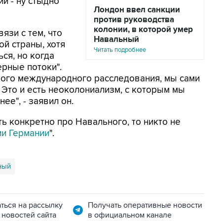
й - ну стыдно
Лондон ввел санкции
против руководства
колонии, в которой умер
язи с тем, что
Навальный
й страны, хотя
Читать подробнее
ся, но когда
ерные потоки".
акого международного расследования, мы сами
 Это и есть неоколониализм, с которым мы
ее", - заявил он.
ь конкретно про Навального, то никто не
ии Германии
".
ный
ться на рассылку
Получать оперативные новости
 новостей сайта
в официальном канале