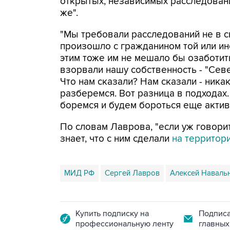
открытых, независимых расследовани
же".
"Мы требовали расследований не в св
произошло с гражданином той или ино
этим тоже им не мешало бы озаботить
взорвали нашу собственность - "Сев
Что нам сказали? Нам сказали - ник
разберемся. Вот разница в подходах.
боремся и будем бороться еще активн
По словам Лаврова, "если уж говорит
знает, что с ним сделали
на территор
МИД РФ
Сергей Лавров
Алексей Наваль
Купить подписку на
Подписа
профессиональную ленту
главных