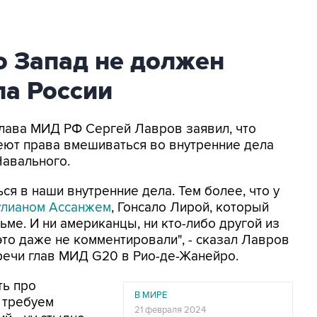
о Запад не должен
ла России
Глава МИД РФ Сергей Лавров заявил, что
еют права вмешиваться во внутренние дела
Навального.
я в наши внутренние дела. Тем более, что у
лианом Ассанжем
, Гонсало Лирой, который
ьме. И ни американцы, ни кто-либо другой из
то даже не комментировали", - сказал Лавров
речи глав МИД G20 в Рио-де-Жанейро.
ть про
В МИРЕ
- требуем
21 февраля 2024