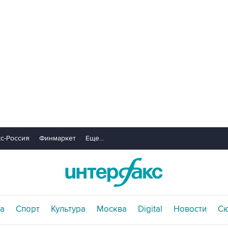
с-Россия
Финмаркет
Еще...
а
Спорт
Культура
Москва
Digital
Новости
С