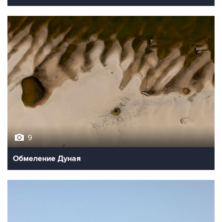
9
Обмеление Дуная