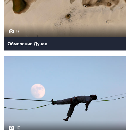
9
Обмеление Дуная
10