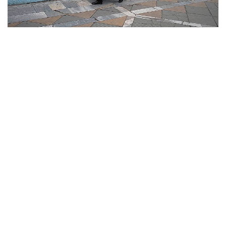
В
Операция Израиля и США против Ирана
1
3471 материалов
Контакты
Об "Интерфаксе"
Пресс-центр
Вакансии
Реклама на сайте
Мероприятия
Copyright © 1991—2026 Interfax. Все права защищены. Сетевое издание
"Интерфакс.ру". Свидетельство о регистрации СМИ ЭЛ № ФС 77 - 84928 выдано
Федеральной службой по надзору в сфере связи, информационных технологий и
массовых коммуникаций (Роскомнадзор) 21.03.2023. Вся информация,
размещенная на данном веб-сайте, предназначена только для персонального
пользования и не подлежит дальнейшему воспроизведению и/или
распространению в какой-либо форме, иначе как с письменного разрешения
Интерфакса.
Сайт Interfax.ru (далее – сайт) использует файлы cookie. Продолжая работу с
сайтом, Вы соглашаетесь на сбор и последующую
обработку файлов cookie
.