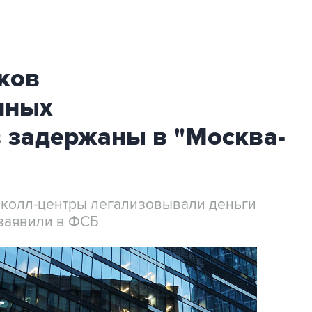
ков
нных
 задержаны в "Москва-
 колл-центры легализовывали деньги
заявили в ФСБ