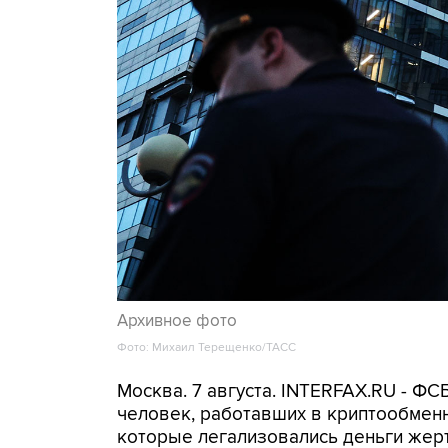
Архивное фото
Фото: Михаил Терещенко/ТАСС
Москва. 7 августа. INTERFAX.RU - Ф
человек, работавших в криптообменн
которые легализовались деньги же