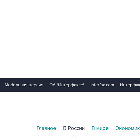
Мобильная версия
Об "Интерфаксе"
Interfax.com
Интерфак
Главное
В России
В мире
Экономик