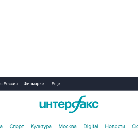
с-Россия
Финмаркет
Еще...
а
Спорт
Культура
Москва
Digital
Новости
С