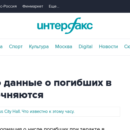
с-Россия
Финмаркет
Еще...
а
Спорт
Культура
Москва
Digital
Новости
С
о данные о погибших в
точняются
s City Hall. Что известно к этому часу.
формация о числе погибших при теракте в