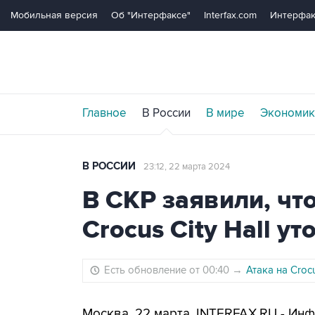
Мобильная версия
Об "Интерфаксе"
Interfax.com
Интерфак
Главное
В России
В мире
Экономик
В РОССИИ
23:12, 22 марта 2024
В СКР заявили, чт
Crocus City Hall у
Есть обновление от 00:40
→
Атака на Crocu
Москва. 22 марта. INTERFAX.RU - Ин