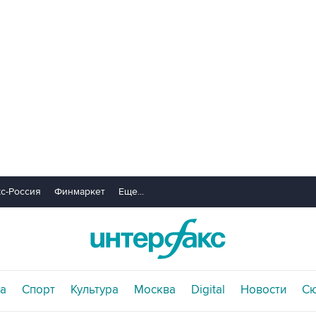
с-Россия
Финмаркет
Еще...
а
Спорт
Культура
Москва
Digital
Новости
С