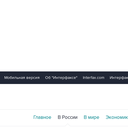
Мобильная версия
Об "Интерфаксе"
Interfax.com
Интерфак
Главное
В России
В мире
Экономик