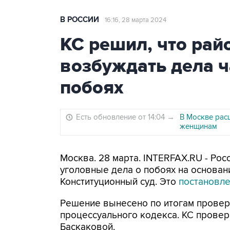
В РОССИИ
16:16, 28 марта 2024
КС решил, что рай
возбуждать дела ч
побоях
Есть обновление от 14:04
→
В Москве рас
женщинам
Москва. 28 марта. INTERFAX.RU - Ро
уголовные дела о побоях на основан
Конституционный суд. Это
постановл
Решение вынесено по итогам проверки
процессуального кодекса. КС провер
Баскаковой.