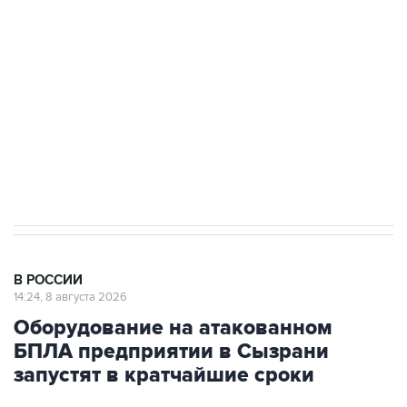
Беспилотные технологии и ИИ на службе у
электросетевых объектов и агрокомплексов
Социальная реклама, АНО «Национальные приоритеты».
ИНН 7725383515 Erid: F7NfYUJCUneVdwcydK6A
Кабмин РФ разрешил до 1 июля 2027 года
импорт, выпуск и обращение бензина Евро 2,
Евро 3, Евро 4
В РОССИИ
14:24, 8 августа 2026
Оборудование на атакованном
БПЛА предприятии в Сызрани
запустят в кратчайшие сроки