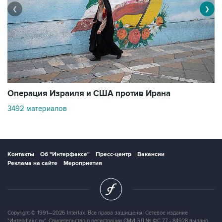
❮
❯
В
Операция Израиля и США против Ирана
11
3492 материалов
Контакты
Об "Интерфаксе"
Пресс-центр
Вакансии
Реклама на сайте
Мероприятия
Copyright © 1991—2026 Interfax. Все права защищены. Сетевое издание
"Интерфакс.ру". Свидетельство о регистрации СМИ ЭЛ № ФС 77 - 84928 выдано