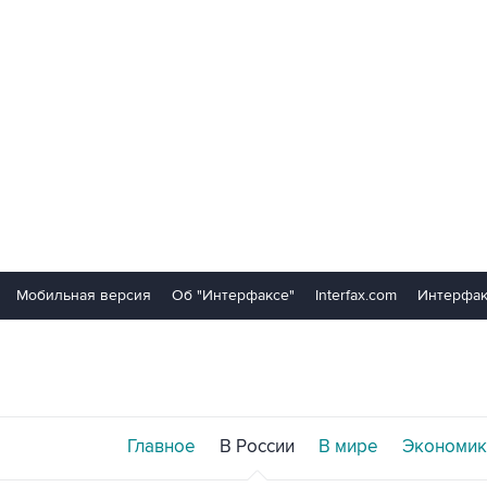
Мобильная версия
Об "Интерфаксе"
Interfax.com
Интерфак
Главное
В России
В мире
Экономик