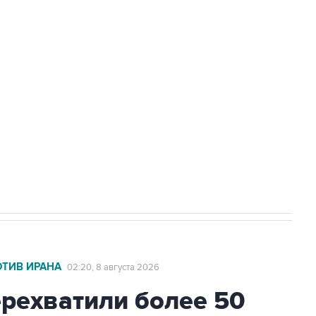
Приморье подростков, готовивших
а службе у электросетевых объектов и
НН 7725383515 Erid: F7NfYUJCUneVdwcydK6A
2027 года импорт, выпуск и обращение
ОТИВ ИРАНА
02:20, 8 августа 2026
ехватили более 50