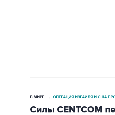
ФСБ сообщила о задержании в 
теракт на объекте Росгвардии
Беспилотные технологии и ИИ н
агрокомплексов
Социальная реклама, АНО «Национальные приоритеты».
И
Кабмин РФ разрешил до 1 июля 
бензина Евро 2, Евро 3, Евро 4
В МИРЕ
ОПЕРАЦИЯ ИЗРАИЛЯ И США ПР
→
Силы CENTCOM пер