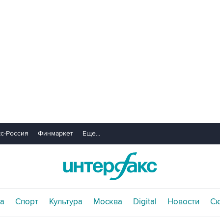
с-Россия
Финмаркет
Еще...
а
Спорт
Культура
Москва
Digital
Новости
С