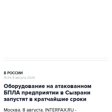
электросетевых объектов и агрокомплексов
Социальная реклама, АНО «Национальные приоритеты».
ИНН 7725383515 Erid: F7NfYUJCUneVdwcydK6A
Кабмин РФ разрешил до 1 июля 2027 года
импорт, выпуск и обращение бензина Евро 2,
Евро 3, Евро 4
В РОССИИ
14:24, 8 августа 2026
Оборудование на атакованном
БПЛА предприятии в Сызрани
запустят в кратчайшие сроки
Москва. 8 августа. INTERFAX.RU -
Оборудование, которое пытались вывести из
строя атакой БПЛА на одном из самарских