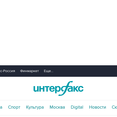
с-Россия
Финмаркет
Еще...
а
Спорт
Культура
Москва
Digital
Новости
С