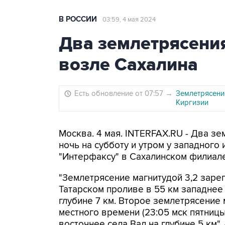
В РОССИИ
03:59, 4 мая 2024
Два землетрясени
возле Сахалина
Есть обновление от 07:57
→
Землетрясение
Киргизии
Москва. 4 мая. INTERFAX.RU - Два зе
ночь на субботу и утром у западного
"Интерфаксу" в Сахалинском филиал
"Землетрясение магнитудой 3,2 зарег
Татарском проливе в 55 км западнее
глубине 7 км. Второе землетрясение 
местного времени (23:05 мск пятницы
восточнее села Вал на глубине 5 км",