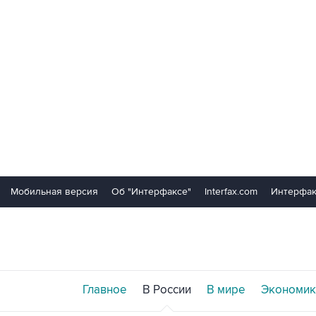
Мобильная версия
Об "Интерфаксе"
Interfax.com
Интерфак
Главное
В России
В мире
Экономик