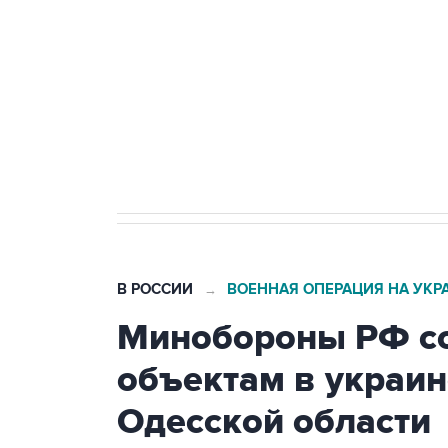
Беспилотные технологии и ИИ н
агрокомплексов
Социальная реклама, АНО «Национальные приоритеты».
И
Кабмин РФ разрешил до 1 июля 
бензина Евро 2, Евро 3, Евро 4
В РОССИИ
ВОЕННАЯ ОПЕРАЦИЯ НА УКР
→
Минобороны РФ со
объектам в украин
Одесской области