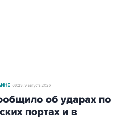
а службе у электросетевых объектов и
НН 7725383515 Erid: F7NfYUJCUneVdwcydK6A
2027 года импорт, выпуск и обращение
АИНЕ
09:29, 9 августа 2026
общило об ударах по
ских портах и в