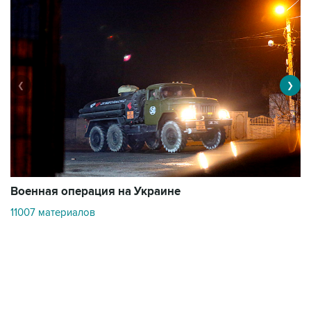
❮
❯
Военная операция на Украине
О
11007 материалов
3
Контакты
Об "Интерфаксе"
Пресс-центр
Вакансии
Реклама на сайте
Мероприятия