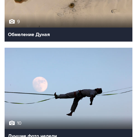
9
Обмеление Дуная
10
Лучшие фото недели