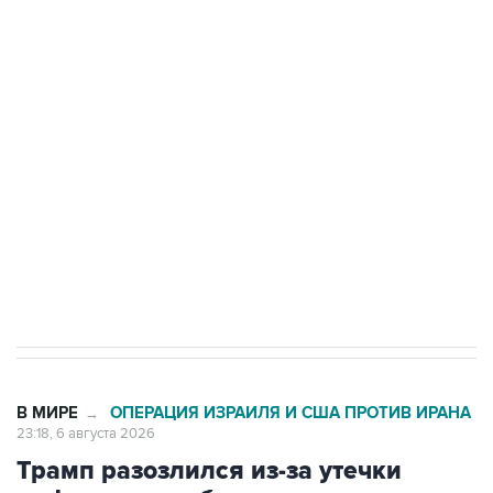
Трамп заявил, что переговоры с Ираном
начнутся в понедельник
Как российские медицинские технологии
выходят на мировые рынки
Социальная реклама, АНО «Национальные приоритеты».
ИНН 7725383515 Erid: F7NfYUJCUneVdTRF8PRs
Число погибших при атаке БПЛА под
Геленджиком выросло до шести
В МИРЕ
ОПЕРАЦИЯ ИЗРАИЛЯ И США ПРОТИВ ИРАНА
→
23:18, 6 августа 2026
Трамп разозлился из-за утечки