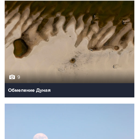
9
Обмеление Дуная