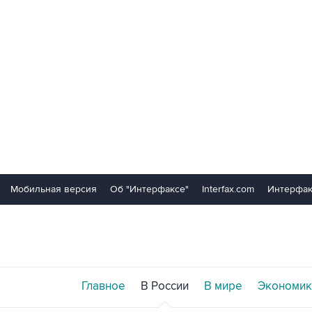
Мобильная версия
Об "Интерфаксе"
Interfax.com
Интерфак
Главное
В России
В мире
Экономик