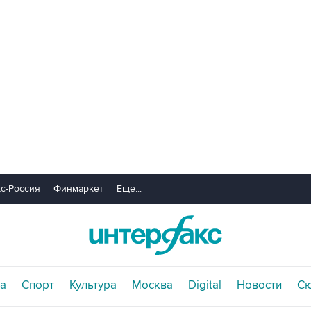
с-Россия
Финмаркет
Еще...
а
Спорт
Культура
Москва
Digital
Новости
С