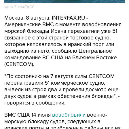
Москва. 8 августа. INTERFAX.RU -
Американские ВМС с момента возобновления
морской блокады Ирана перехватили уже 51
связанное с этой страной торговое судно,
которое направлялось в иранский порт или
выходило из него, сообщило Центральное
командование ВС США на Ближнем Востоке
(CENTCOM).
"По состоянию на 7 августа силы CENTCOM
перенаправили 51 коммерческое судно,
вывели из строя два и провели досмотр еще
двух судов в рамках обеспечения блокады", -
говорится в сообщении.
ВМС США 14 июля
возобновили
военно-
морскую блокаду судов, следующих в
иранские порты и прибрежные районы или из
них. Прежний режим действовал с 13 апреля по