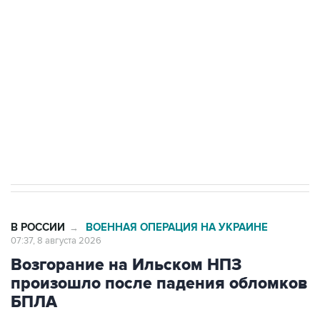
Беспилотные технологии и ИИ на службе у
электросетевых объектов и агрокомплексов
Социальная реклама, АНО «Национальные приоритеты».
ИНН 7725383515 Erid: F7NfYUJCUneVdwcydK6A
Кабмин РФ разрешил до 1 июля 2027 года
импорт, выпуск и обращение бензина Евро 2,
Евро 3, Евро 4
В РОССИИ
ВОЕННАЯ ОПЕРАЦИЯ НА УКРАИНЕ
→
07:37, 8 августа 2026
Возгорание на Ильском НПЗ
произошло после падения обломков
БПЛА
Москва. 8 августа. INTERFAX.RU - В результате
падения обломков БПЛА произошло