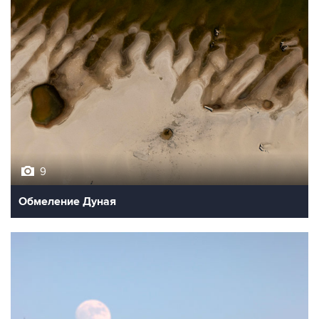
9
Обмеление Дуная