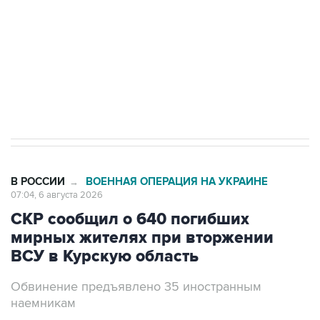
Как российские медицинские технологии
выходят на мировые рынки
Социальная реклама, АНО «Национальные приоритеты».
ИНН 7725383515 Erid: F7NfYUJCUneVdTRF8PRs
Трамп заявил, что переговоры с Ираном
начнутся в понедельник
В РОССИИ
ВОЕННАЯ ОПЕРАЦИЯ НА УКРАИНЕ
→
07:04, 6 августа 2026
СКР сообщил о 640 погибших
мирных жителях при вторжении
ВСУ в Курскую область
Обвинение предъявлено 35 иностранным
наемникам