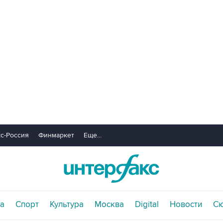
с-Россия
Финмаркет
Еще...
а
Спорт
Культура
Москва
Digital
Новости
С