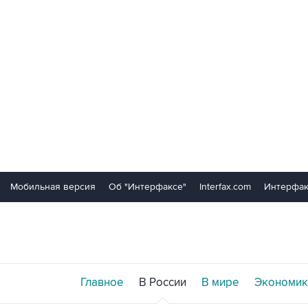
Мобильная версия
Об "Интерфаксе"
Interfax.com
Интерфак
Главное
В России
В мире
Экономик