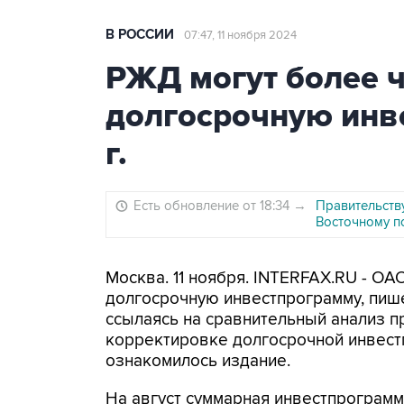
В РОССИИ
07:47, 11 ноября 2024
РЖД могут более ч
долгосрочную инв
г.
Есть обновление от 18:34
→
Правительств
Восточному п
Москва. 11 ноября. INTERFAX.RU - ОА
долгосрочную инвестпрограмму, пише
ссылаясь на сравнительный анализ 
корректировке долгосрочной инвест
ознакомилось издание.
На август суммарная инвестпрограмма