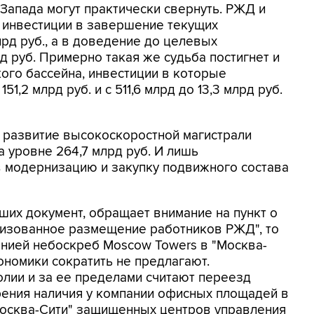
Запада могут практически свернуть. РЖД и
 инвестиции в завершение текущих
лрд руб., а в доведение до целевых
рд руб. Примерно такая же судьба постигнет и
ого бассейна, инвестиции в которые
51,2 млрд руб. и с 511,6 млрд до 13,3 млрд руб.
 развитие высокоскоростной магистрали
 уровне 264,7 млрд руб. И лишь
в модернизацию и закупку подвижного состава
ших документ, обращает внимание на пункт о
ализованное размещение работников РЖД", то
анией небоскреб Moscow Towers в "Москва-
ономики сократить не предлагают.
лии и за ее пределами считают переезд
ения наличия у компании офисных площадей в
"Москва-Сити" защищенных центров управления