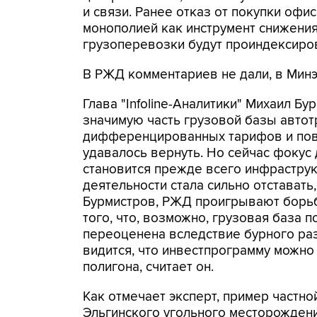
и связи. Ранее отказ от покупки офи
монополией как инструмент снижения
грузоперевозки будут проиндексирова
В РЖД комментариев не дали, в Минэ
Глава "Infoline-Аналитики" Михаил Бу
значимую часть грузовой базы автотра
дифференцированных тарифов и повы
удавалось вернуть. Но сейчас фокус
становится прежде всего инфраструк
деятельности стала сильно отставать,
Бурмистров, РЖД проигрывают борьбу
того, что, возможно, грузовая база по
переоценена вследствие бурного раз
видится, что инвестпрограмму можно 
полигона, считает он.
Как отмечает эксперт, пример частно
Эльгинского угольного месторождени