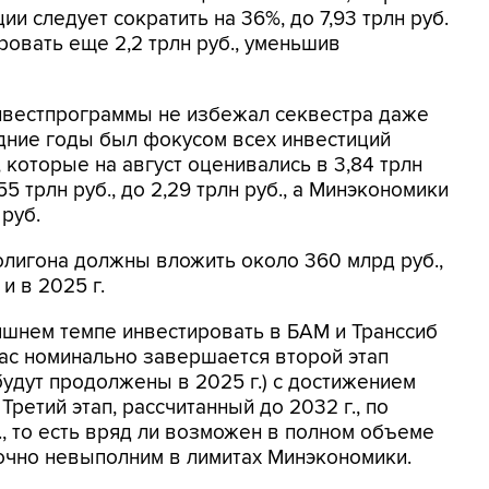
ии следует сократить на 36%, до 7,93 трлн руб.
овать еще 2,2 трлн руб., уменьшив
инвестпрограммы не избежал секвестра даже
дние годы был фокусом всех инвестиций
 которые на август оценивались в 3,84 трлн
5 трлн руб., до 2,29 трлн руб., а Минэкономики
 руб.
олигона должны вложить около 360 млрд руб.,
и в 2025 г.
яшнем темпе инвестировать в БАМ и Транссиб
ас номинально завершается второй этап
будут продолжены в 2025 г.) с достижением
Третий этап, рассчитанный до 2032 г., по
б., то есть вряд ли возможен в полном объеме
точно невыполним в лимитах Минэкономики.