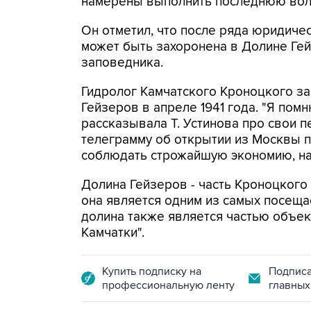
намерены выполнить последнюю волю 
Он отметил, что после ряда юридичес
может быть захоронена в Долине Ге
заповедника.
Гидролог Камчатского Кроноцкого за
Гейзеров в апреле 1941 года. "Я помн
рассказывала Т. Устинова про свои п
телеграмму об открытии из Москвы пр
соблюдать строжайшую экономию, на
Долина Гейзеров - часть Кроноцкого
она является одним из самых посеща
долина также является частью объе
Камчатки".
Купить подписку на
Подписа
профессиональную ленту
главных