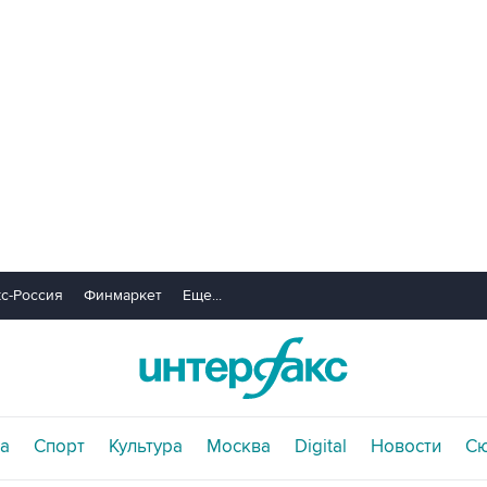
с-Россия
Финмаркет
Еще...
а
Спорт
Культура
Москва
Digital
Новости
С