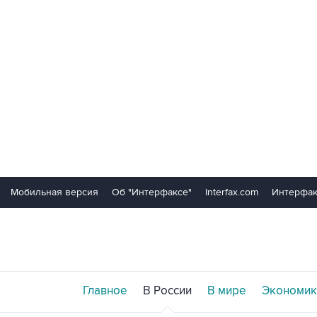
Мобильная версия
Об "Интерфаксе"
Interfax.com
Интерфак
Главное
В России
В мире
Экономик