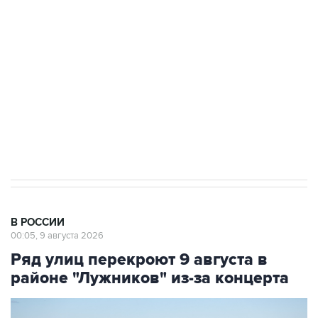
Беспилотные технологии и ИИ на службе у
электросетевых объектов и агрокомплексов
Социальная реклама, АНО «Национальные приоритеты».
ИНН 7725383515 Erid: F7NfYUJCUneVdwcydK6A
Кабмин РФ разрешил до 1 июля 2027 года
импорт, выпуск и обращение бензина Евро 2,
Евро 3, Евро 4
В РОССИИ
00:05, 9 августа 2026
Ряд улиц перекроют 9 августа в
районе "Лужников" из-за концерта