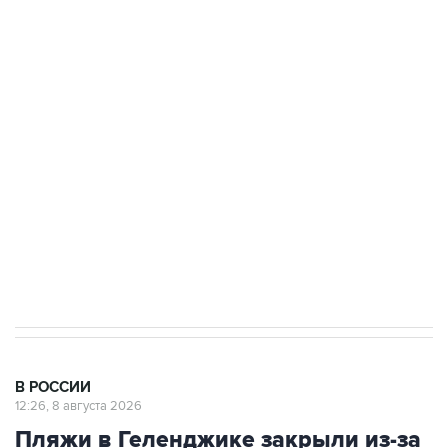
ФСБ сообщила о задержании в Приморье
подростков, готовивших теракт на объекте
Росгвардии
Беспилотные технологии и ИИ на службе у
электросетевых объектов и агрокомплексов
Социальная реклама, АНО «Национальные приоритеты».
ИНН 7725383515 Erid: F7NfYUJCUneVdwcydK6A
Кабмин РФ разрешил до 1 июля 2027 года
импорт, выпуск и обращение бензина Евро 2,
Евро 3, Евро 4
В РОССИИ
12:26, 8 августа 2026
Пляжи в Геленджике закрыли из-за