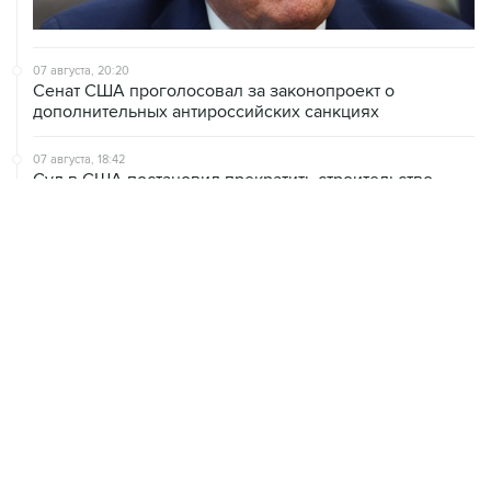
07 августа, 20:20
Сенат США проголосовал за законопроект о
дополнительных антироссийских санкциях
07 августа, 18:42
Суд в США постановил прекратить строительство
бального зала в Белом доме
07 августа, 18:16
Инфляция в Мексике в июле обновила минимум
более чем за шесть лет
07 августа, 16:49
В США проверят сотни самолетов Boeing из-за
обнаружения трещин в фюзеляже