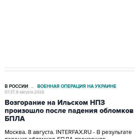
Беспилотные технологии и ИИ на службе у
электросетевых объектов и агрокомплексов
Социальная реклама, АНО «Национальные приоритеты».
ИНН 7725383515 Erid: F7NfYUJCUneVdwcydK6A
Кабмин РФ разрешил до 1 июля 2027 года
импорт, выпуск и обращение бензина Евро 2,
Евро 3, Евро 4
В РОССИИ
ВОЕННАЯ ОПЕРАЦИЯ НА УКРАИНЕ
→
07:37, 8 августа 2026
Возгорание на Ильском НПЗ
произошло после падения обломков
БПЛА
Москва. 8 августа. INTERFAX.RU - В результате