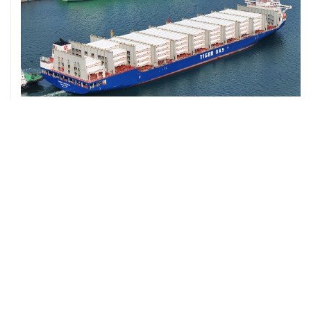
ХРОНИКИ СОБЫТИЙ
❮
❯