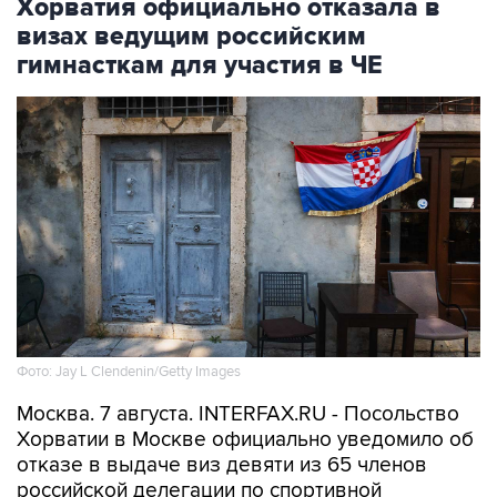
Хорватия официально отказала в
визах ведущим российским
гимнасткам для участия в ЧЕ
Фото: Jay L Clendenin/Getty Images
Москва. 7 августа. INTERFAX.RU - Посольство
Хорватии в Москве официально уведомило об
отказе в выдаче виз девяти из 65 членов
российской делегации по спортивной