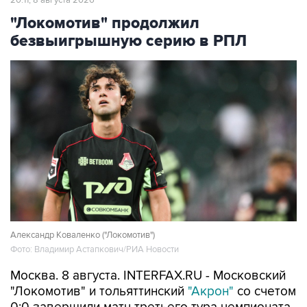
20:11, 8 августа 2026
"Локомотив" продолжил
безвыигрышную серию в РПЛ
Александр Коваленко ("Локомотив")
Фото: Владимир Астапкович/РИА Новости
Москва. 8 августа. INTERFAX.RU - Московский
"Локомотив" и тольяттинский
"Акрон"
со счетом