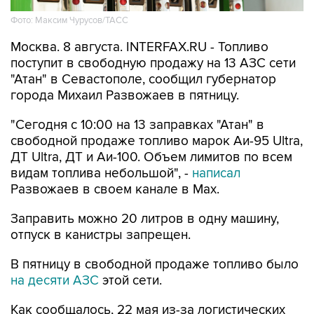
Москва. 8 августа. INTERFAX.RU - Топливо
поступит в свободную продажу на 13 АЗС сети
"Атан" в Севастополе, сообщил губернатор
города Михаил Развожаев в пятницу.
"Сегодня с 10:00 на 13 заправках "Атан" в
свободной продаже топливо марок Аи-95 Ultra,
ДТ Ultra, ДТ и Аи-100. Объем лимитов по всем
видам топлива небольшой", -
написал
Развожаев в своем канале в Max.
Заправить можно 20 литров в одну машину,
отпуск в канистры запрещен.
В пятницу в свободной продаже топливо было
на десяти АЗС
этой сети.
Как сообщалось, 22 мая из-за логистических
сложностей ограничения на продажу топлива
ввели в Севастополе, с 29 мая - в Крыму. В