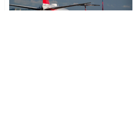
07 августа, 16:05
Испания грозит ответными мерами, если Италия не
отменит пограничный контроль из-за Сеуты