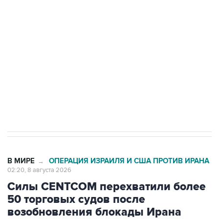
Беспилотные технологии и ИИ на службе у
электросетевых объектов и агрокомплексов
Социальная реклама, АНО «Национальные приоритеты».
ИНН 7725383515 Erid: F7NfYUJCUneVdwcydK6A
Кабмин РФ разрешил до 1 июля 2027 года
импорт, выпуск и обращение бензина Евро 2,
Евро 3, Евро 4
В МИРЕ
ОПЕРАЦИЯ ИЗРАИЛЯ И США ПРОТИВ ИРАНА
→
02:20, 8 августа 2026
Силы CENTCOM перехватили более
50 торговых судов после
возобновления блокады Ирана