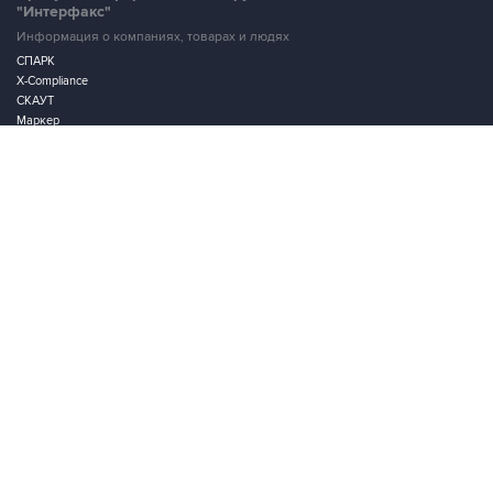
"Интерфакс"
Информация о компаниях, товарах и людях
СПАРК
X-Compliance
СКАУТ
Маркер
АСТРА
Новости и рынки
Новости "Интерфакса"
СКАН
RUDATA
Центр раскрытия корпоративной информации
Условия использования информации
Выходные данные
Дизайн – Motka.ru