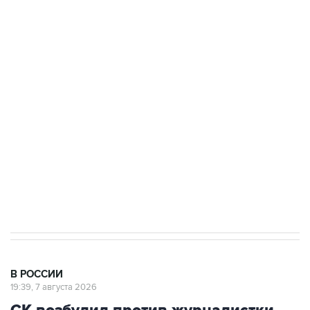
ФСБ сообщила о задержании в Приморье
подростков, готовивших теракт на объекте
Росгвардии
Беспилотные технологии и ИИ на службе у
электросетевых объектов и агрокомплексов
Социальная реклама, АНО «Национальные приоритеты».
ИНН 7725383515 Erid: F7NfYUJCUneVdwcydK6A
Аксенов сообщил о четвертом погибшем в
результате атаки ВСУ на Крым
В РОССИИ
19:39, 7 августа 2026